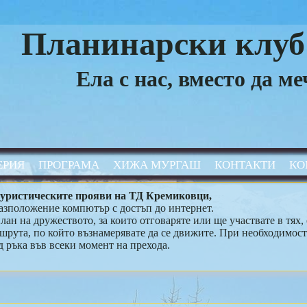
Планинарски клуб
Ела с нас, вместо да м
ЕРИЯ
ПРОГРАМА
ХИЖА МУРГАШ
КОНТАКТИ
КО
туристическите прояви на ТД Кремиковци,
разположение компютър с достъп до интернет.
ан на дружеството, за които отговаряте или ще участвате в тях,
шрута, по който възнамерявате да се движите. При необходимост
д ръка във всеки момент на прехода.