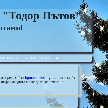
 "Тодор Пътов"
ечтаеш!
МЕНТАРИ
АРХИВ
ОТ NET-а
 отворете сайта
bgmountains.org
и се запознайте
 информацията може да бъде качена на